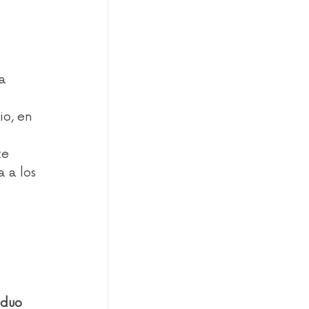
a 
io, en 
te 
 a los 
iduo 