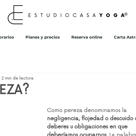
orarios
Planes y precios
Reserva online
Carta Astr
3
2 min de lectura
REZA?
Como pereza denominamos la
negligencia, flojedad o descuido 
deberes u obligaciones en que 
deberíamos ocuparnos
. La palabra