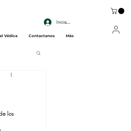
Iniciar sesión
al Védica
Contactanos
Más
de los 
, 