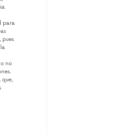
ia
.
d para 
as 
, pues 
la 
 o no 
ones.
 que, 
s 