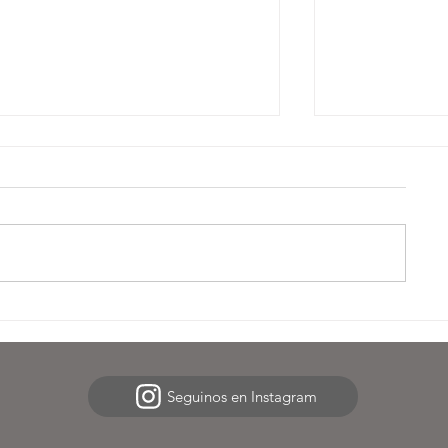
La comprensión del sentido
Beneficios d
de la muerte
Niños
Seguinos en Instagram