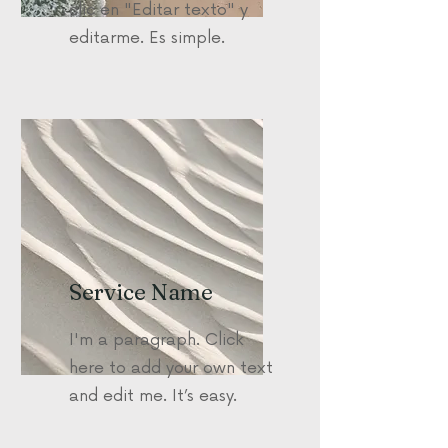
clic en "Editar texto" y
editarme. Es simple.
Service Name
I'm a paragraph. Click
here to add your own text
and edit me. It’s easy.