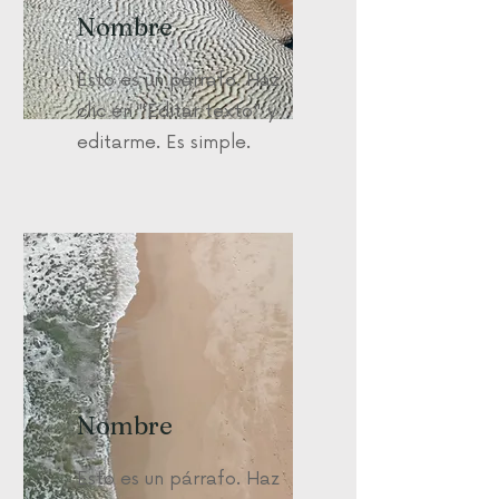
Nombre
Esto es un párrafo. Haz
clic en "Editar texto" y
editarme. Es simple.
Nombre
Esto es un párrafo. Haz